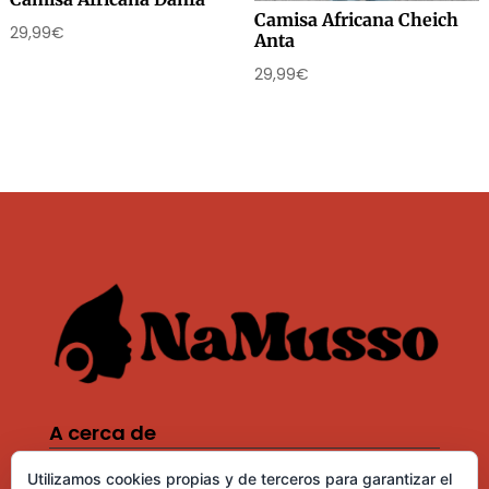
Camisa Africana Cheich
29,99
€
Anta
29,99
€
A cerca de
Política de cookies
Utilizamos cookies propias y de terceros para garantizar el